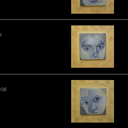
K
NOE