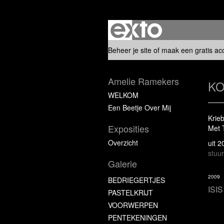
Beheer je site
of
maak een gratis ac
Amelie Ramekers
KO
WELKOM
Een Beetje Over Mij
Krie
Exposities
Met 
Overzicht
uit 
stuur
Galerie
2009
BEDRIEGERTJES
ISIS
PASTELKRIJT
VOORWERPEN
PENTEKENINGEN