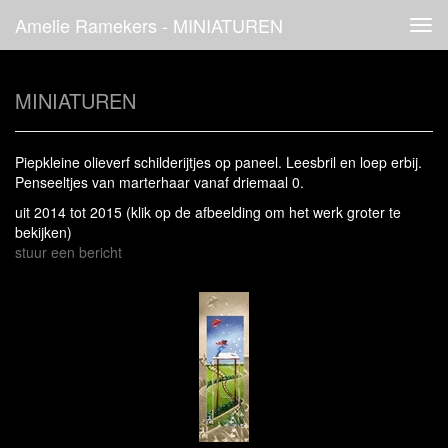
Amelie Ramekers - MINIATUREN
Tog
navi
MINIATUREN
Piepkleine olieverf schilderijtjes op paneel. Leesbril en loep erbij.
Penseeltjes van marterhaar vanaf driemaal 0.
uit 2014 tot 2015
(klik op de afbeelding om het werk groter te
bekijken)
stuur een bericht